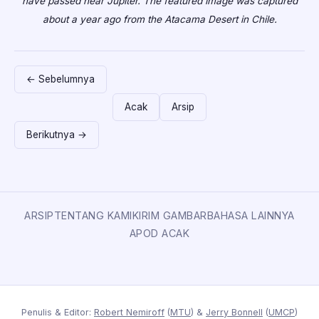
have passed near Jupiter. The featured image was captured
about a year ago from the Atacama Desert in Chile.
← Sebelumnya
Acak
Arsip
Berikutnya →
ARSIP
TENTANG KAMI
KIRIM GAMBAR
BAHASA LAINNYA
APOD ACAK
Penulis & Editor:
Robert Nemiroff
(
MTU
) &
Jerry Bonnell
(
UMCP
)