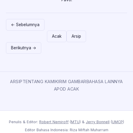
← Sebelumnya
Acak
Arsip
Berikutnya →
ARSIP
TENTANG KAMI
KIRIM GAMBAR
BAHASA LAINNYA
APOD ACAK
Penulis & Editor:
Robert Nemiroff
(
MTU
) &
Jerry Bonnell
(
UMCP
)
Editor Bahasa Indonesia: Riza Miftah Muharram