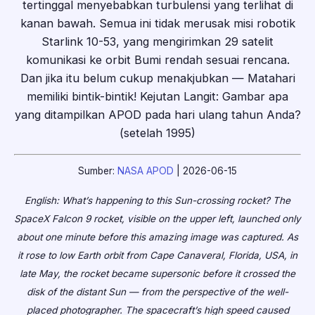
tertinggal menyebabkan turbulensi yang terlihat di
kanan bawah. Semua ini tidak merusak misi robotik
Starlink 10-53, yang mengirimkan 29 satelit
komunikasi ke orbit Bumi rendah sesuai rencana.
Dan jika itu belum cukup menakjubkan — Matahari
memiliki bintik-bintik! Kejutan Langit: Gambar apa
yang ditampilkan APOD pada hari ulang tahun Anda?
(setelah 1995)
Sumber:
NASA APOD
| 2026-06-15
English: What’s happening to this Sun-crossing rocket? The
SpaceX Falcon 9 rocket, visible on the upper left, launched only
about one minute before this amazing image was captured. As
it rose to low Earth orbit from Cape Canaveral, Florida, USA, in
late May, the rocket became supersonic before it crossed the
disk of the distant Sun — from the perspective of the well-
placed photographer. The spacecraft’s high speed caused