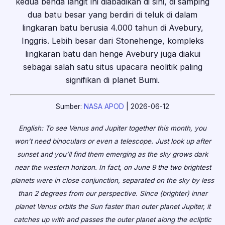
kedua benda langit ini diabadikan di sini, di samping
dua batu besar yang berdiri di teluk di dalam
lingkaran batu berusia 4.000 tahun di Avebury,
Inggris. Lebih besar dari Stonehenge, kompleks
lingkaran batu dan henge Avebury juga diakui
sebagai salah satu situs upacara neolitik paling
signifikan di planet Bumi.
Sumber:
NASA APOD
| 2026-06-12
English: To see Venus and Jupiter together this month, you
won’t need binoculars or even a telescope. Just look up after
sunset and you’ll find them emerging as the sky grows dark
near the western horizon. In fact, on June 9 the two brightest
planets were in close conjunction, separated on the sky by less
than 2 degrees from our perspective. Since (brighter) inner
planet Venus orbits the Sun faster than outer planet Jupiter, it
catches up with and passes the outer planet along the ecliptic