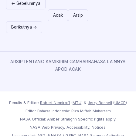
← Sebelumnya
Acak
Arsip
Berikutnya →
ARSIP
TENTANG KAMI
KIRIM GAMBAR
BAHASA LAINNYA
APOD ACAK
Penulis & Editor:
Robert Nemiroff
(
MTU
) &
Jerry Bonnell
(
UMCP
)
Editor Bahasa Indonesia: Riza Miftah Muharram
NASA Official: Amber Straughn
Specific rights apply
.
NASA Web Privacy
,
Accessibility
,
Notices
;
Layanan dari:
ASD
di
NASA
/
GSFC
,
NASA Science Activation