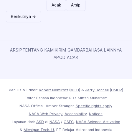
Acak
Arsip
Berikutnya →
ARSIP
TENTANG KAMI
KIRIM GAMBAR
BAHASA LAINNYA
APOD ACAK
Penulis & Editor:
Robert Nemiroff
(
MTU
) &
Jerry Bonnell
(
UMCP
)
Editor Bahasa Indonesia: Riza Miftah Muharram
NASA Official: Amber Straughn
Specific rights apply
.
NASA Web Privacy
,
Accessibility
,
Notices
;
Layanan dari:
ASD
di
NASA
/
GSFC
,
NASA Science Activation
&
Michigan Tech. U
, PT Belajar Astronomi Indonesia