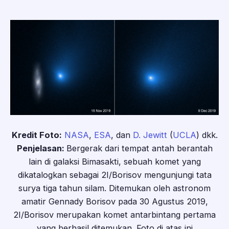
Kredit Foto:
NASA
,
ESA
, dan
D. Jewitt
(
UCLA
) dkk.
Penjelasan:
Bergerak dari tempat antah berantah
lain di galaksi Bimasakti, sebuah komet yang
dikatalogkan sebagai 2I/Borisov mengunjungi tata
surya tiga tahun silam. Ditemukan oleh astronom
amatir Gennady Borisov pada 30 Agustus 2019,
2I/Borisov merupakan komet antarbintang pertama
yang berhasil ditemukan. Foto di atas ini