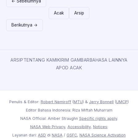
← Sebelumnya
Acak
Arsip
Berikutnya →
ARSIP
TENTANG KAMI
KIRIM GAMBAR
BAHASA LAINNYA
APOD ACAK
Penulis & Editor:
Robert Nemiroff
(
MTU
) &
Jerry Bonnell
(
UMCP
)
Editor Bahasa Indonesia: Riza Miftah Muharram
NASA Official: Amber Straughn
Specific rights apply
.
NASA Web Privacy
,
Accessibility
,
Notices
;
Layanan dari:
ASD
di
NASA
/
GSFC
,
NASA Science Activation