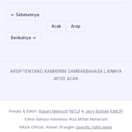
← Sebelumnya
Acak
Arsip
Berikutnya →
ARSIP
TENTANG KAMI
KIRIM GAMBAR
BAHASA LAINNYA
APOD ACAK
Penulis & Editor:
Robert Nemiroff
(
MTU
) &
Jerry Bonnell
(
UMCP
)
Editor Bahasa Indonesia: Riza Miftah Muharram
NASA Official: Amber Straughn
Specific rights apply
.