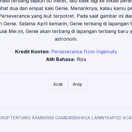
rhasil terbang sejauh 50 meter, lalu balik lagi ke lokasi pen
t dua dari empat kaki Genie. Menariknya, kalau kamu perhat
 Perseverance yang ikut terpotret. Pada saat gambar ini di
ri Genie. Selama April kemarin, Genie terbang di lapangan
ulai Mei ini, Genie akan terbang di lapangan terbang baru 
astronom.
Kredit Konten:
Perseverance from Ingenuity
Alih Bahasa:
Riza
Acak
Arsip
ARSIP
TENTANG KAMI
KIRIM GAMBAR
BAHASA LAINNYA
APOD ACA