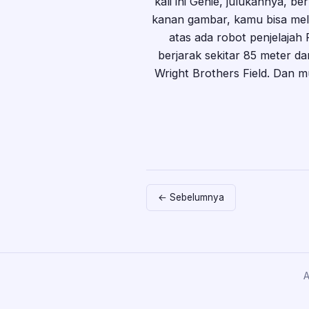
kali ini Genie, julukannya, be
kanan gambar, kamu bisa meliha
atas ada robot penjelajah
berjarak sekitar 85 meter da
Wright Brothers Field. Dan m
← Sebelumnya