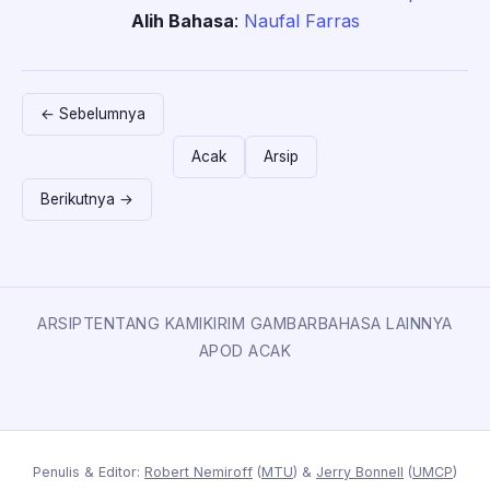
Alih Bahasa
:
Naufal Farras
← Sebelumnya
Acak
Arsip
Berikutnya →
ARSIP
TENTANG KAMI
KIRIM GAMBAR
BAHASA LAINNYA
APOD ACAK
Penulis & Editor:
Robert Nemiroff
(
MTU
) &
Jerry Bonnell
(
UMCP
)