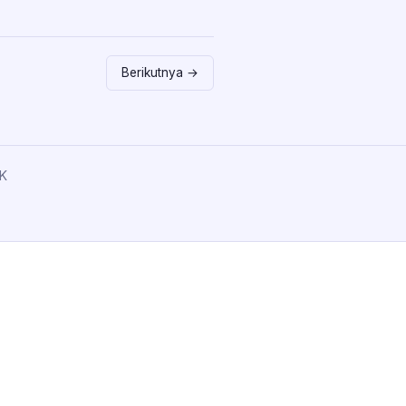
Berikutnya →
K