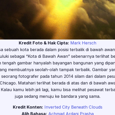
Kredit Foto & Hak Cipta:
Mark Hersch
 sebuah kota berada dalam posisi terbalik di bawah awan s
uluki sebagai “Kota di Bawah Awan” sebenarnya terlihat be
gian tengah gambar hanyalah bayangan bangunan yang dipa
yang membuatnya seolah-olah tampak terbalik. Gambar y
h seorang fotografer pada tahun 2014 silam dari dalam pe
Chicago. Matahari terlihat berada di atas dan di bawah 
Kalau kamu lebih jeli lagi, kamu bisa melihat pesawat terb
juga sedang menuju ke bandara yang sama.
Kredit Konten:
Inverted City Beneath Clouds
Alih Bahasa:
Achmad Ardani Prasha