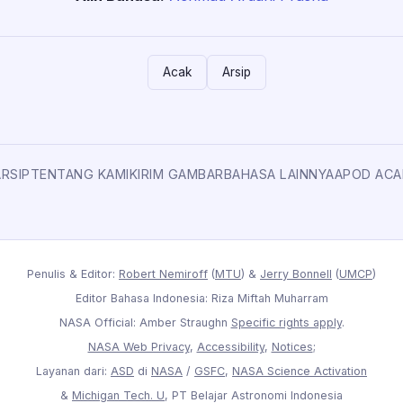
Acak
Arsip
ARSIP
TENTANG KAMI
KIRIM GAMBAR
BAHASA LAINNYA
APOD ACA
Penulis & Editor:
Robert Nemiroff
(
MTU
) &
Jerry Bonnell
(
UMCP
)
Editor Bahasa Indonesia: Riza Miftah Muharram
NASA Official: Amber Straughn
Specific rights apply
.
NASA Web Privacy
,
Accessibility
,
Notices
;
Layanan dari:
ASD
di
NASA
/
GSFC
,
NASA Science Activation
&
Michigan Tech. U
, PT Belajar Astronomi Indonesia