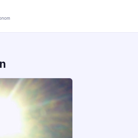
ronom
an