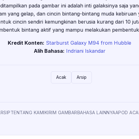
 ditampilkan pada gambar ini adalah inti galaksinya saja ya
lam yang gelap, dan cincin bintang-bintang muda kebiruan
tuk cincin sendiri kemungkinan berusia kurang dari 10 j
embentuk bintang aktif yang mampu melakukan pembentuka
Kredit Konten:
Starburst Galaxy M94 from Hubble
Alih Bahasa:
Indriani Iskandar
Acak
Arsip
ARSIP
TENTANG KAMI
KIRIM GAMBAR
BAHASA LAINNYA
APOD ACA