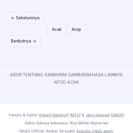
← Sebelumnya
Acak
Arsip
Berikutnya →
ARSIP
TENTANG KAMI
KIRIM GAMBAR
BAHASA LAINNYA
APOD ACAK
Penulis & Editor:
Robert Nemiroff
(
MTU
) &
Jerry Bonnell
(
UMCP
)
Editor Bahasa Indonesia: Riza Miftah Muharram
NASA Official: Amber Straughn
Specific rights apply
.