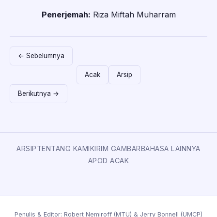
Penerjemah:
Riza Miftah Muharram
← Sebelumnya
Acak
Arsip
Berikutnya →
ARSIP
TENTANG KAMI
KIRIM GAMBAR
BAHASA LAINNYA
APOD ACAK
Penulis & Editor:
Robert Nemiroff
(
MTU
) &
Jerry Bonnell
(
UMCP
)