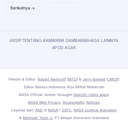
Berikutnya →
ARSIP
TENTANG KAMI
KIRIM GAMBAR
BAHASA LAINNYA
APOD ACAK
Penulis & Editor:
Robert Nemiroff
(
MTU
) &
Jerry Bonnell
(
UMCP
)
Editor Bahasa Indonesia: Riza Miftah Muharram
NASA Official: Amber Straughn
Specific rights apply
.
NASA Web Privacy
,
Accessibility
,
Notices
;
Layanan dari:
ASD
di
NASA
/
GSFC
,
NASA Science Activation
&
Michigan Tech. U
, PT Belajar Astronomi Indonesia