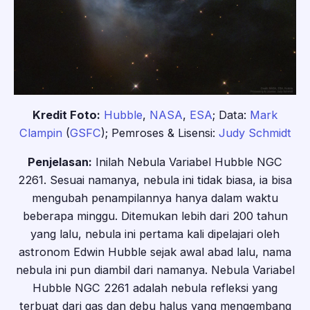
Kredit Foto:
Hubble
,
NASA
,
ESA
; Data:
Mark
Clampin
(
GSFC
); Pemroses & Lisensi:
Judy Schmidt
Penjelasan:
Inilah Nebula Variabel Hubble NGC
2261. Sesuai namanya, nebula ini tidak biasa, ia bisa
mengubah penampilannya hanya dalam waktu
beberapa minggu. Ditemukan lebih dari 200 tahun
yang lalu, nebula ini pertama kali dipelajari oleh
astronom Edwin Hubble sejak awal abad lalu, nama
nebula ini pun diambil dari namanya. Nebula Variabel
Hubble NGC 2261 adalah nebula refleksi yang
terbuat dari gas dan debu halus yang mengembang