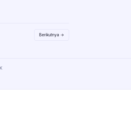
Berikutnya →
K