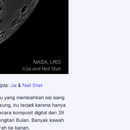
pta:
Jai
&
Neil Shet
mu yang memisahkan sisi siang
ung, itu terjadi karena hanya
cara komposit digital dari 29
engitari Bulan. Banyak kawah
rah ke kanan.