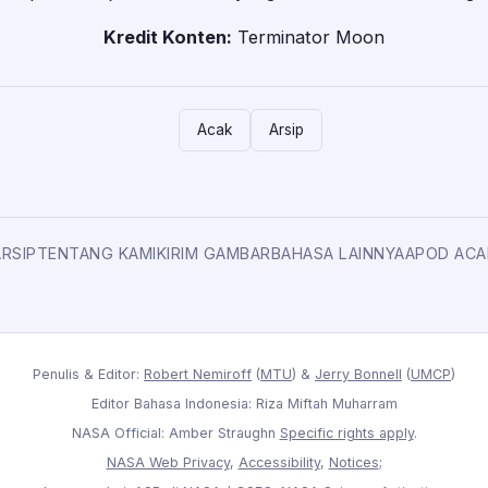
Kredit Konten:
Terminator Moon
Acak
Arsip
ARSIP
TENTANG KAMI
KIRIM GAMBAR
BAHASA LAINNYA
APOD ACA
Penulis & Editor:
Robert Nemiroff
(
MTU
) &
Jerry Bonnell
(
UMCP
)
Editor Bahasa Indonesia: Riza Miftah Muharram
NASA Official: Amber Straughn
Specific rights apply
.
NASA Web Privacy
,
Accessibility
,
Notices
;