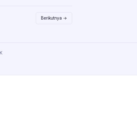
Berikutnya →
K