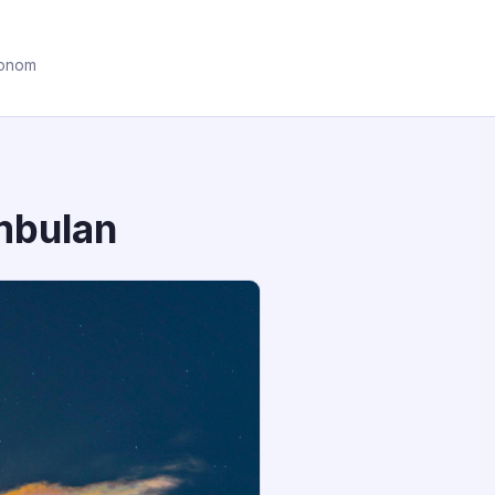
ronom
mbulan