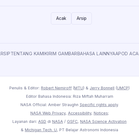
Acak
Arsip
ARSIP
TENTANG KAMI
KIRIM GAMBAR
BAHASA LAINNYA
APOD ACA
Penulis & Editor:
Robert Nemiroff
(
MTU
) &
Jerry Bonnell
(
UMCP
)
Editor Bahasa Indonesia: Riza Miftah Muharram
NASA Official: Amber Straughn
Specific rights apply
.
NASA Web Privacy
,
Accessibility
,
Notices
;
Layanan dari:
ASD
di
NASA
/
GSFC
,
NASA Science Activation
&
Michigan Tech. U
, PT Belajar Astronomi Indonesia