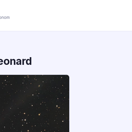
ronom
eonard