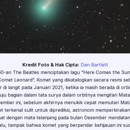
Kredit Foto & Hak Cipta:
Dan Bartlett
0-an The Beatles menciptakan lagu “Here Comes the Sun”,
met Leonard”. Komet yang dikatalogkan secara resmi seba
i langit pada Januari 2021, ketika ia masih berada di orbi
uju bagian dalam tata surya dalam orbitnya mengitari Mat
ember ini, sebelum akhirnya menukik cepat memutari Matah
terkenal sulit untuk diprediksi, astronom memperkirak
lihat dengan mata telanjang pada bulan Desember mendatan
alu, tampak bahwa komet yang berpendar kehijauan ini suda