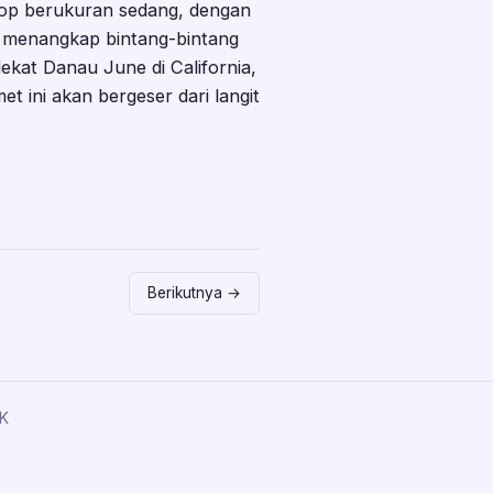
skop berukuran sedang, dengan
a menangkap bintang-bintang
dekat Danau June di California,
t ini akan bergeser dari langit
Berikutnya →
K