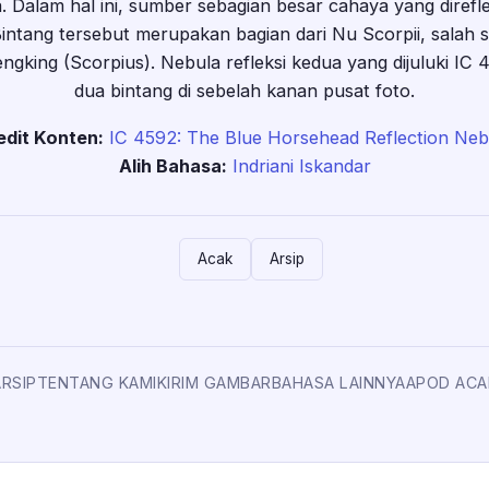
a. Dalam hal ini, sumber sebagian besar cahaya yang direfl
Bintang tersebut merupakan bagian dari Nu Scorpii, salah 
ngking (Scorpius). Nebula refleksi kedua yang dijuluki IC 46
dua bintang di sebelah kanan pusat foto.
edit Konten:
IC 4592: The Blue Horsehead Reflection Neb
Alih Bahasa:
Indriani Iskandar
Acak
Arsip
ARSIP
TENTANG KAMI
KIRIM GAMBAR
BAHASA LAINNYA
APOD ACA