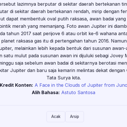
ersebut lazimnya berputar di sekitar daerah bertekanan ti
tar di sekitar daerah bertekanan rendah, mirip dengan fe
ebut dapat membentuk oval putih raksasa, awan badai yan
 bintik merah yang memanjang. Foto awan Jupiter ini diamb
a tahun 2017 saat perijove 6 atau orbit ke-6 wahana ant
ng planet raksasa gas itu di pertengahan tahun 2016. Namun,
iter, melainkan lebih kepada bentuk dari susunan awan-
 satu mulut pada susunan awan ini dijuluki sebagi Jovey
nggu saja sebelum awan badai di sekitarnya berotasi menj
ekitar Jupiter dan baru saja kemarin melintas dekat dengan
Tata Surya kita.
Kredit Konten:
A Face in the Clouds of Jupiter from Jun
Alih Bahasa:
Astuto Santosa
Acak
Arsip