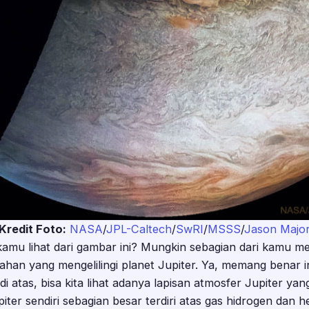
Kredit Foto:
N
ASA
/
JPL-Caltech
/
SwRI
/
MSSS
/
Jason
Majo
mu lihat dari gambar ini? Mungkin sebagian dari kamu me
han yang mengelilingi planet Jupiter. Ya, memang benar in
i atas, bisa kita lihat adanya lapisan atmosfer Jupiter ya
ter sendiri sebagian besar terdiri atas gas hidrogen dan 