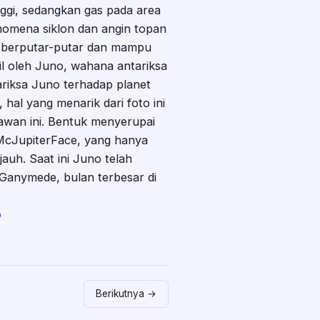
nggi, sedangkan gas pada area
nomena siklon dan angin topan
g berputar-putar dan mampu
il oleh Juno, wahana antariksa
ariksa Juno terhadap planet
 hal yang menarik dari foto ini
awan ini. Bentuk menyerupai
 McJupiterFace, yang hanya
auh. Saat ini Juno telah
 Ganymede, bulan terbesar di
o
Berikutnya →