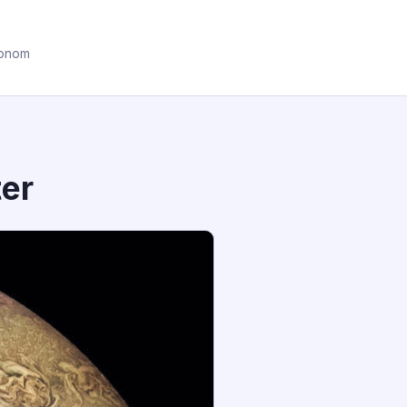
ronom
ter