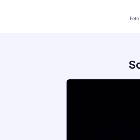
Foto
So