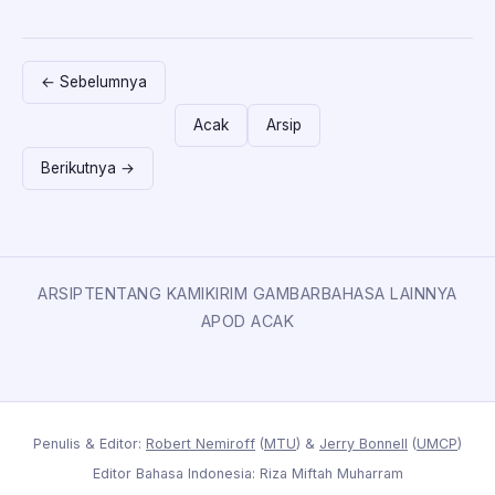
← Sebelumnya
Acak
Arsip
Berikutnya →
ARSIP
TENTANG KAMI
KIRIM GAMBAR
BAHASA LAINNYA
APOD ACAK
Penulis & Editor:
Robert Nemiroff
(
MTU
) &
Jerry Bonnell
(
UMCP
)
Editor Bahasa Indonesia: Riza Miftah Muharram