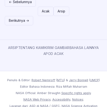
← Sebelumnya
Acak
Arsip
Berikutnya →
ARSIP
TENTANG KAMI
KIRIM GAMBAR
BAHASA LAINNYA
APOD ACAK
Penulis & Editor:
Robert Nemiroff
(
MTU
) &
Jerry Bonnell
(
UMCP
)
Editor Bahasa Indonesia: Riza Miftah Muharram
NASA Official: Amber Straughn
Specific rights apply
.
NASA Web Privacy
,
Accessibility
,
Notices
;
Layanan dari:
ASD
di
NASA
/
GSFC
,
NASA Science Activation