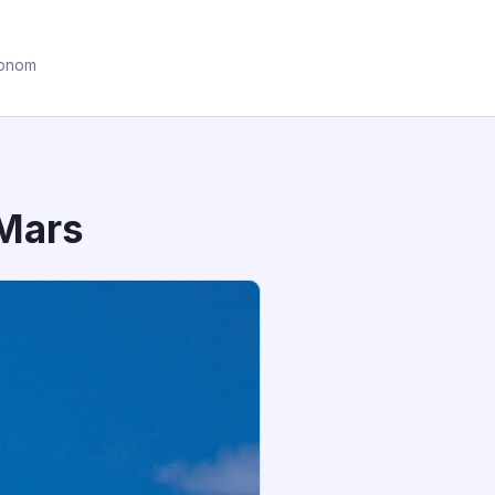
ronom
 Mars