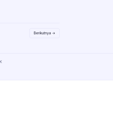
Berikutnya →
K