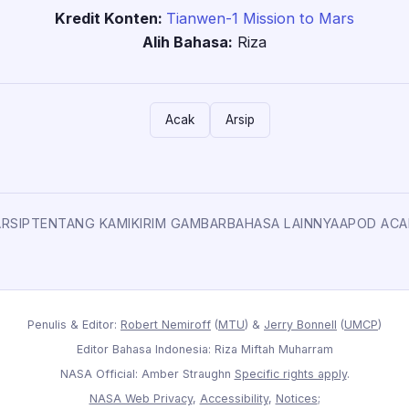
Kredit Konten:
Tianwen-1 Mission to Mars
Alih Bahasa:
Riza
Acak
Arsip
ARSIP
TENTANG KAMI
KIRIM GAMBAR
BAHASA LAINNYA
APOD ACA
Penulis & Editor:
Robert Nemiroff
(
MTU
) &
Jerry Bonnell
(
UMCP
)
Editor Bahasa Indonesia: Riza Miftah Muharram
NASA Official: Amber Straughn
Specific rights apply
.
NASA Web Privacy
,
Accessibility
,
Notices
;