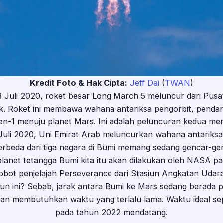
Kredit Foto & Hak Cipta:
Jeff Dai
(
TWAN
)
 Juli 2020, roket besar Long March 5 meluncur dari Pusat
 Roket ini membawa wahana antariksa pengorbit, pendarat
en-1 menuju planet Mars. Ini adalah peluncuran kedua m
 Juli 2020, Uni Emirat Arab meluncurkan wahana antariks
 berbeda dari tiga negara di Bumi memang sedang gencar-ge
lanet tetangga Bumi kita itu akan dilakukan oleh NASA p
bot penjelajah Perseverance dari Stasiun Angkatan Udar
n ini? Sebab, jarak antara Bumi ke Mars sedang berada p
an membutuhkan waktu yang terlalu lama. Waktu ideal sepert
pada tahun 2022 mendatang.