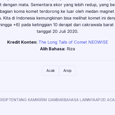
hat dengan mata. Sementara ekor yang lebih redup, yang be
a bagian koma komet terdorong ke luar oleh medan magnet
Kita di Indonesia kemungkinan bisa melihat komet ini den
hingga +6) pada ketinggian 10 derajat dari cakrawala barat
tanggal 20 Juli 2020.
Kredit Konten:
The Long Tails of Comet NEOWISE
Alih Bahasa:
Riza
Acak
Arsip
ARSIP
TENTANG KAMI
KIRIM GAMBAR
BAHASA LAINNYA
APOD ACA