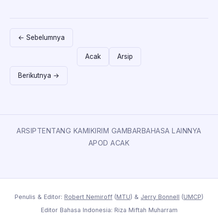
← Sebelumnya
Acak
Arsip
Berikutnya →
ARSIP
TENTANG KAMI
KIRIM GAMBAR
BAHASA LAINNYA
APOD ACAK
Penulis & Editor:
Robert Nemiroff
(
MTU
) &
Jerry Bonnell
(
UMCP
)
Editor Bahasa Indonesia: Riza Miftah Muharram