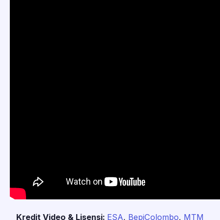
Kredit Video & Lisensi:
ESA
,
BepiColombo
,
MTM