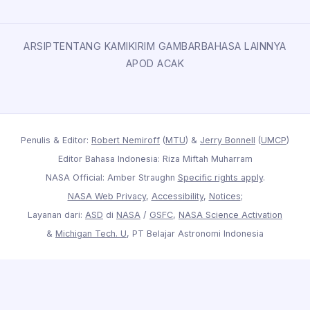
ARSIP
TENTANG KAMI
KIRIM GAMBAR
BAHASA LAINNYA
APOD ACAK
Penulis & Editor:
Robert Nemiroff
(
MTU
) &
Jerry Bonnell
(
UMCP
)
Editor Bahasa Indonesia: Riza Miftah Muharram
NASA Official: Amber Straughn
Specific rights apply
.
NASA Web Privacy
,
Accessibility
,
Notices
;
Layanan dari:
ASD
di
NASA
/
GSFC
,
NASA Science Activation
&
Michigan Tech. U
, PT Belajar Astronomi Indonesia