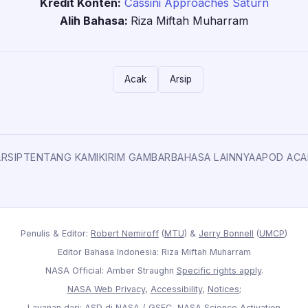
Kredit Konten:
Cassini Approaches Saturn
Alih Bahasa:
Riza Miftah Muharram
Acak
Arsip
ARSIP
TENTANG KAMI
KIRIM GAMBAR
BAHASA LAINNYA
APOD ACA
Penulis & Editor:
Robert Nemiroff
(
MTU
) &
Jerry Bonnell
(
UMCP
)
Editor Bahasa Indonesia: Riza Miftah Muharram
NASA Official: Amber Straughn
Specific rights apply
.
NASA Web Privacy
,
Accessibility
,
Notices
;
Layanan dari:
ASD
di
NASA
/
GSFC
,
NASA Science Activation