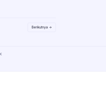
Berikutnya →
K