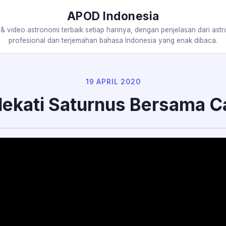
APOD Indonesia
 & video astronomi terbaik setiap harinya, dengan penjelasan dari ast
profesional dan terjemahan bahasa Indonesia yang enak dibaca.
19 APRIL 2020
ekati Saturnus Bersama Ca