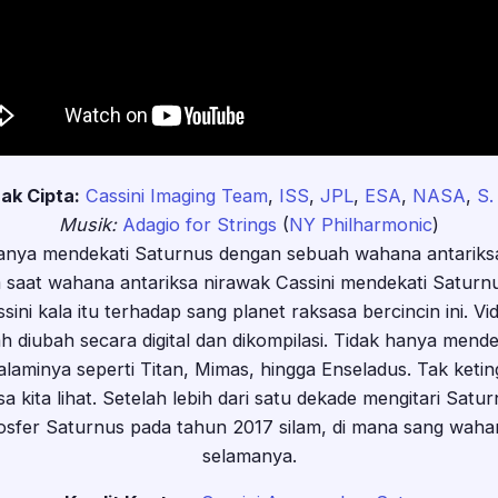
ak Cipta:
Cassini Imaging Team
,
ISS
,
JPL
,
ESA
,
NASA
,
S.
Musik:
Adagio for Strings
(
NY Philharmonic
)
anya mendekati Saturnus dengan sebuah wahana antariksa?
aat wahana antariksa nirawak Cassini mendekati Saturnus
ini kala itu terhadap sang planet raksasa bercincin ini. Vid
lah diubah secara digital dan dikompilasi. Tidak hanya mende
t alaminya seperti Titan, Mimas, hingga Enseladus. Tak ketin
 kita lihat. Setelah lebih dari satu dekade mengitari Satu
osfer Saturnus pada tahun 2017 silam, di mana sang wahan
selamanya.