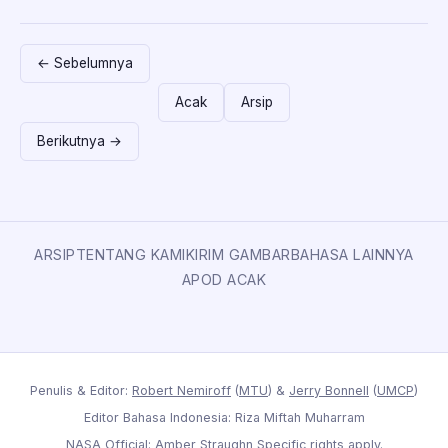
← Sebelumnya
Acak
Arsip
Berikutnya →
ARSIP
TENTANG KAMI
KIRIM GAMBAR
BAHASA LAINNYA
APOD ACAK
Penulis & Editor:
Robert Nemiroff
(
MTU
) &
Jerry Bonnell
(
UMCP
)
Editor Bahasa Indonesia: Riza Miftah Muharram
NASA Official: Amber Straughn
Specific rights apply
.