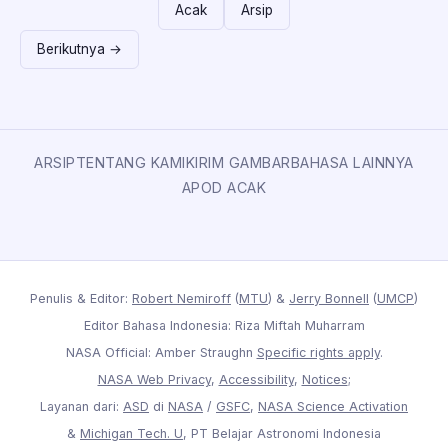
Acak
Arsip
Berikutnya →
ARSIP
TENTANG KAMI
KIRIM GAMBAR
BAHASA LAINNYA
APOD ACAK
Penulis & Editor:
Robert Nemiroff
(
MTU
) &
Jerry Bonnell
(
UMCP
)
Editor Bahasa Indonesia: Riza Miftah Muharram
NASA Official: Amber Straughn
Specific rights apply
.
NASA Web Privacy
,
Accessibility
,
Notices
;
Layanan dari:
ASD
di
NASA
/
GSFC
,
NASA Science Activation
&
Michigan Tech. U
, PT Belajar Astronomi Indonesia