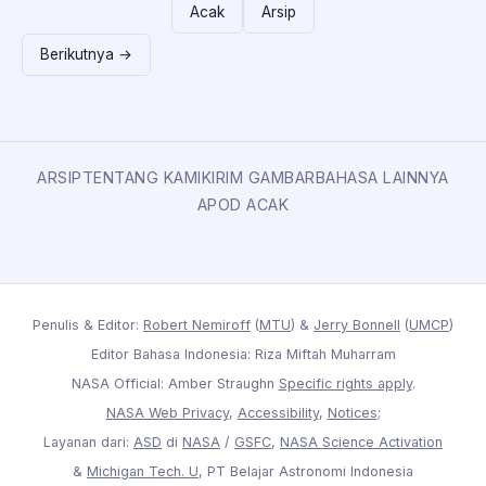
Acak
Arsip
Berikutnya →
ARSIP
TENTANG KAMI
KIRIM GAMBAR
BAHASA LAINNYA
APOD ACAK
Penulis & Editor:
Robert Nemiroff
(
MTU
) &
Jerry Bonnell
(
UMCP
)
Editor Bahasa Indonesia: Riza Miftah Muharram
NASA Official: Amber Straughn
Specific rights apply
.
NASA Web Privacy
,
Accessibility
,
Notices
;
Layanan dari:
ASD
di
NASA
/
GSFC
,
NASA Science Activation
&
Michigan Tech. U
, PT Belajar Astronomi Indonesia