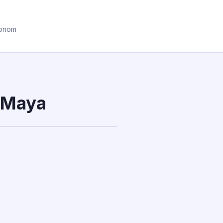
ronom
u Maya