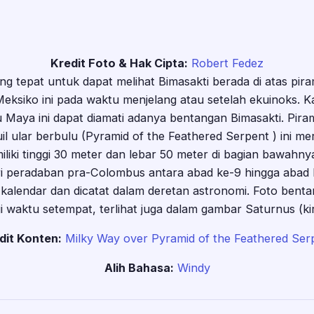
Kredit Foto & Hak Cipta:
Robert Fedez
g tepat untuk dapat melihat Bimasakti berada di atas pi
Meksiko ini pada waktu menjelang atau setelah ekuinoks. Ka
ku Maya ini dapat diamati adanya bentangan Bimasakti. Pira
il ular berbulu (Pyramid of the Feathered Serpent ) ini mer
liki tinggi 30 meter dan lebar 50 meter di bagian bawahnya.
ari peradaban pra-Colombus antara abad ke-9 hingga abad
kalendar dan dicatat dalam deretan astronomi. Foto bentan
i waktu setempat, terlihat juga dalam gambar Saturnus (kir
dit Konten:
Milky Way over Pyramid of the Feathered Ser
Alih Bahasa:
Windy