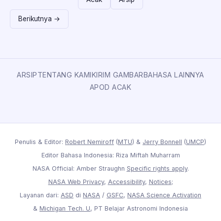
Berikutnya →
ARSIP
TENTANG KAMI
KIRIM GAMBAR
BAHASA LAINNYA
APOD ACAK
Penulis & Editor:
Robert Nemiroff
(
MTU
) &
Jerry Bonnell
(
UMCP
)
Editor Bahasa Indonesia: Riza Miftah Muharram
NASA Official: Amber Straughn
Specific rights apply
.
NASA Web Privacy
,
Accessibility
,
Notices
;
Layanan dari:
ASD
di
NASA
/
GSFC
,
NASA Science Activation
&
Michigan Tech. U
, PT Belajar Astronomi Indonesia