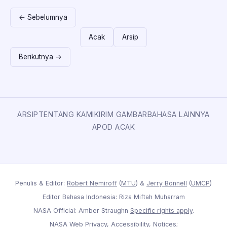
← Sebelumnya
Acak
Arsip
Berikutnya →
ARSIP
TENTANG KAMI
KIRIM GAMBAR
BAHASA LAINNYA
APOD ACAK
Penulis & Editor:
Robert Nemiroff
(
MTU
) &
Jerry Bonnell
(
UMCP
)
Editor Bahasa Indonesia: Riza Miftah Muharram
NASA Official: Amber Straughn
Specific rights apply
.
NASA Web Privacy
,
Accessibility
,
Notices
;