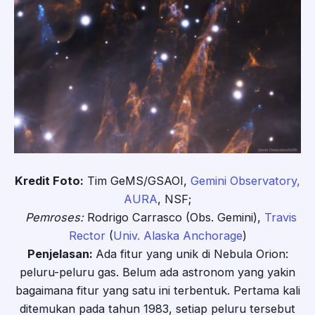
Kredit Foto:
Tim GeMS/GSAOI,
Gemini Observatory,
AURA
, NSF;
Pemroses:
Rodrigo Carrasco (Obs. Gemini),
Travis
Rector
(
Univ. Alaska Anchorage
)
Penjelasan:
Ada fitur yang unik di Nebula Orion:
peluru-peluru gas. Belum ada astronom yang yakin
bagaimana fitur yang satu ini terbentuk. Pertama kali
ditemukan pada tahun 1983, setiap peluru tersebut