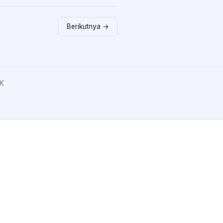
Berikutnya →
K