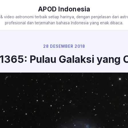
APOD Indonesia
 & video astronomi terbaik setiap harinya, dengan penjelasan dari ast
profesional dan terjemahan bahasa Indonesia yang enak dibaca.
28 DESEMBER 2018
365: Pulau Galaksi yang 