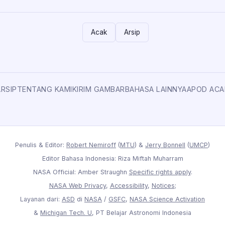
Acak
Arsip
ARSIP
TENTANG KAMI
KIRIM GAMBAR
BAHASA LAINNYA
APOD ACA
Penulis & Editor:
Robert Nemiroff
(
MTU
) &
Jerry Bonnell
(
UMCP
)
Editor Bahasa Indonesia: Riza Miftah Muharram
NASA Official: Amber Straughn
Specific rights apply
.
NASA Web Privacy
,
Accessibility
,
Notices
;
Layanan dari:
ASD
di
NASA
/
GSFC
,
NASA Science Activation
&
Michigan Tech. U
, PT Belajar Astronomi Indonesia