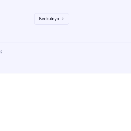
Berikutnya →
K