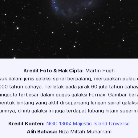
Kredit Foto & Hak Cipta:
Martin Pugh
k dalam jenis galaksi spiral berpalang, merupakan pulau 
000 tahun cahaya. Terletak pada jarak 60 juta tahun cahaya
nggota terbesar dalam gugus galaksi Fornax. Gambar berw
uk bintang yang aktif di sepanjang lengan spiral galaksi
mnya, di inti galaksi ini juga terdapat lubang hitam superma
Kredit Konten:
NGC 1365: Majestic Island Universe
Alih Bahasa:
Riza Miftah Muharram