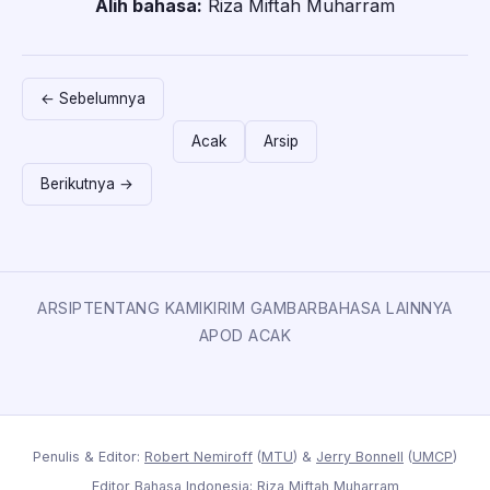
Alih bahasa:
Riza Miftah Muharram
← Sebelumnya
Acak
Arsip
Berikutnya →
ARSIP
TENTANG KAMI
KIRIM GAMBAR
BAHASA LAINNYA
APOD ACAK
Penulis & Editor:
Robert Nemiroff
(
MTU
) &
Jerry Bonnell
(
UMCP
)
Editor Bahasa Indonesia: Riza Miftah Muharram