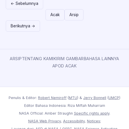
← Sebelumnya
Acak
Arsip
Berikutnya →
ARSIP
TENTANG KAMI
KIRIM GAMBAR
BAHASA LAINNYA
APOD ACAK
Penulis & Editor:
Robert Nemiroff
(
MTU
) &
Jerry Bonnell
(
UMCP
)
Editor Bahasa Indonesia: Riza Miftah Muharram
NASA Official: Amber Straughn
Specific rights apply
.
NASA Web Privacy
,
Accessibility
,
Notices
;
Layanan dari:
ASD
di
NASA
/
GSFC
,
NASA Science Activation