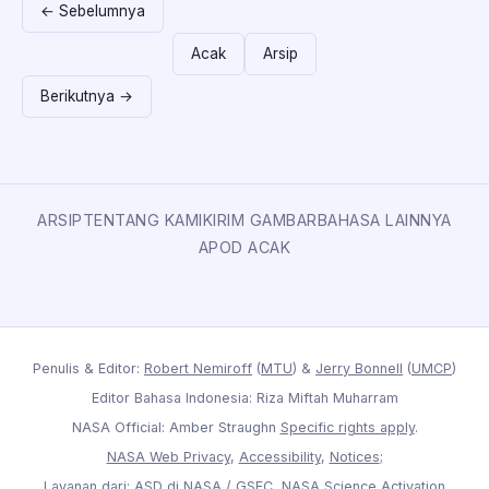
← Sebelumnya
Acak
Arsip
Berikutnya →
ARSIP
TENTANG KAMI
KIRIM GAMBAR
BAHASA LAINNYA
APOD ACAK
Penulis & Editor:
Robert Nemiroff
(
MTU
) &
Jerry Bonnell
(
UMCP
)
Editor Bahasa Indonesia: Riza Miftah Muharram
NASA Official: Amber Straughn
Specific rights apply
.
NASA Web Privacy
,
Accessibility
,
Notices
;
Layanan dari:
ASD
di
NASA
/
GSFC
,
NASA Science Activation