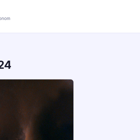
ronom
 24