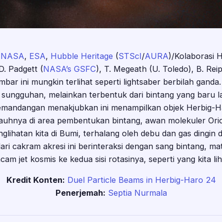
NASA
,
ESA
,
Hubble Heritage
(
STScI
/
AURA
)/Kolaborasi 
. Padgett (
NASA’s GSFC
), T. Megeath (U. Toledo), B. Rei
bar ini mungkin terlihat seperti lightsaber berbilah ganda
r sungguhan, melainkan terbentuk dari bintang yang baru 
emandangan menakjubkan ini menampilkan objek Herbig-H
jauhnya di area pembentukan bintang, awan molekuler Orio
nglihatan kita di Bumi, terhalang oleh debu dan gas dingin
dari cakram akresi ini berinteraksi dengan sang bintang, m
am jet kosmis ke kedua sisi rotasinya, seperti yang kita li
Kredit Konten:
Duel Particle Beams in Herbig-Haro 24
Penerjemah:
Septia Nurmala