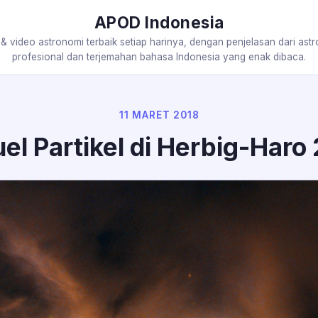
APOD Indonesia
 & video astronomi terbaik setiap harinya, dengan penjelasan dari ast
profesional dan terjemahan bahasa Indonesia yang enak dibaca.
11 MARET 2018
el Partikel di Herbig-Haro