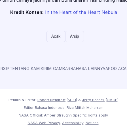
0 tahun cahaya jauhnya dari Bumi di arah rasi bintang Kasio
Kredit Konten:
In the Heart of the Heart Nebula
Acak
Arsip
ARSIP
TENTANG KAMI
KIRIM GAMBAR
BAHASA LAINNYA
APOD ACA
Penulis & Editor:
Robert Nemiroff
(
MTU
) &
Jerry Bonnell
(
UMCP
)
Editor Bahasa Indonesia: Riza Miftah Muharram
NASA Official: Amber Straughn
Specific rights apply
.
NASA Web Privacy
,
Accessibility
,
Notices
;