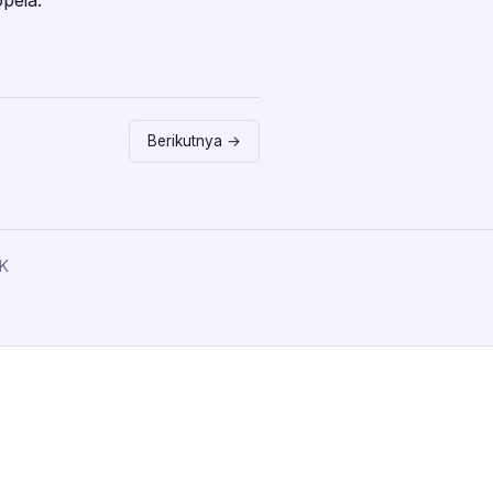
peia.
Berikutnya →
K