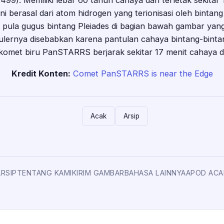
499). Memiliki lebar 60 tahun cahaya dan terletak sekitar
i berasal dari atom hidrogen yang terionisasi oleh bintan
 pula gugus bintang Pleiades di bagian bawah gambar yang
ulernya disebabkan karena pantulan cahaya bintang-binta
 komet biru PanSTARRS berjarak sekitar 17 menit cahaya d
Kredit Konten:
Comet PanSTARRS is near the Edge
Acak
Arsip
ARSIP
TENTANG KAMI
KIRIM GAMBAR
BAHASA LAINNYA
APOD ACA