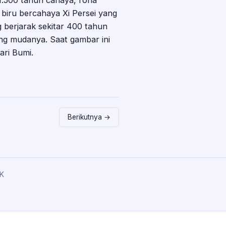
 1.500 tahun cahaya, rona
g biru bercahaya Xi Persei yang
 berjarak sekitar 400 tahun
ng mudanya. Saat gambar ini
ari Bumi.
Berikutnya →
K