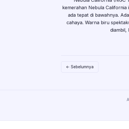
Nebula California (NGC 1
kemerahan Nebula California in
ada tepat di bawahnya. Ada
cahaya. Warna biru spektak
diambil,
← Sebelumnya