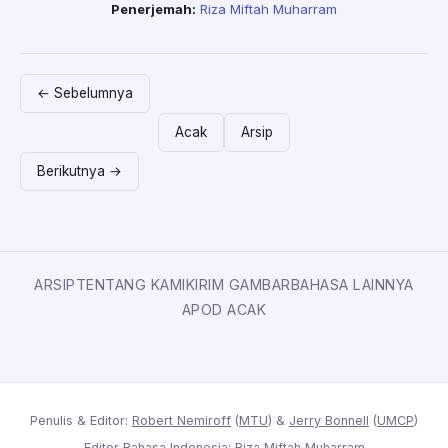
Penerjemah:
Riza Miftah Muharram
← Sebelumnya
Acak
Arsip
Berikutnya →
ARSIP
TENTANG KAMI
KIRIM GAMBAR
BAHASA LAINNYA
APOD ACAK
Penulis & Editor:
Robert Nemiroff
(
MTU
) &
Jerry Bonnell
(
UMCP
)
Editor Bahasa Indonesia: Riza Miftah Muharram