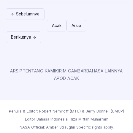
← Sebelumnya
Acak
Arsip
Berikutnya →
ARSIP
TENTANG KAMI
KIRIM GAMBAR
BAHASA LAINNYA
APOD ACAK
Penulis & Editor:
Robert Nemiroff
(
MTU
) &
Jerry Bonnell
(
UMCP
)
Editor Bahasa Indonesia: Riza Miftah Muharram
NASA Official: Amber Straughn
Specific rights apply
.