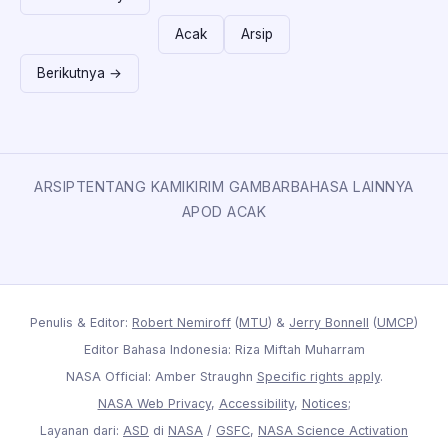
Acak
Arsip
Berikutnya →
ARSIP
TENTANG KAMI
KIRIM GAMBAR
BAHASA LAINNYA
APOD ACAK
Penulis & Editor:
Robert Nemiroff
(
MTU
) &
Jerry Bonnell
(
UMCP
)
Editor Bahasa Indonesia: Riza Miftah Muharram
NASA Official: Amber Straughn
Specific rights apply
.
NASA Web Privacy
,
Accessibility
,
Notices
;
Layanan dari:
ASD
di
NASA
/
GSFC
,
NASA Science Activation